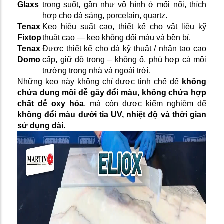
Glaxs
trong suốt, gần như vô hình ở mối nối, thích
hợp cho đá sáng, porcelain, quartz.
Tenax
Keo hiệu suất cao, thiết kế cho vật liệu kỹ
Fixtop
thuật cao — keo không đổi màu và bền bỉ.
Tenax
Được thiết kế cho đá kỹ thuật / nhân tạo cao
Domo
cấp, giữ độ trong – không ố, phù hợp cả môi
trường trong nhà và ngoài trời.
Những keo này không chỉ được tinh chế để
không
chứa dung môi dễ gây đổi màu, không chứa hợp
chất dễ oxy hóa
, mà còn được kiểm nghiệm để
không đổi màu dưới tia UV, nhiệt độ và thời gian
sử dụng dài
.