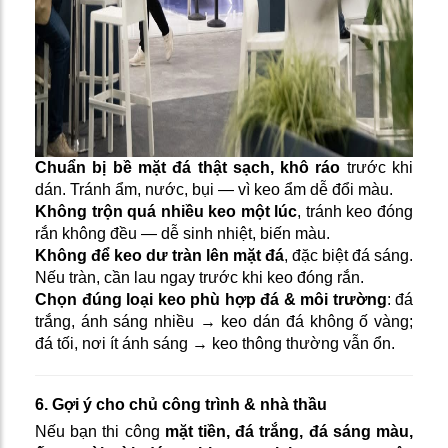
Chuẩn bị bề mặt đá thật sạch, khô ráo
trước khi
dán. Tránh ẩm, nước, bụi — vì keo ẩm dễ đổi màu.
Không trộn quá nhiều keo một lúc
, tránh keo đóng
rắn không đều — dễ sinh nhiệt, biến màu.
Không để keo dư tràn lên mặt đá
, đặc biệt đá sáng.
Nếu tràn, cần lau ngay trước khi keo đóng rắn.
Chọn đúng loại keo phù hợp đá & môi trường
: đá
trắng, ánh sáng nhiều → keo dán đá không ố vàng;
đá tối, nơi ít ánh sáng → keo thông thường vẫn ổn.
6. Gợi ý cho chủ công trình & nhà thầu
Nếu bạn thi công
mặt tiền, đá trắng, đá sáng màu,