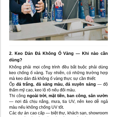
2. Keo Dán Đá Không Ố Vàng — Khi nào cần
dùng?
Không phải mọi công trình đều bắt buộc phải dùng
keo chống ố vàng. Tuy nhiên, có những trường hợp
mà keo dán đá không ố vàng thực sự cần thiết:
Ốp
đá trắng, đá sáng màu, đá xuyên sáng
— độ
thẩm mỹ cao, keo lộ rõ nếu đổi màu.
Thi công
ngoài trời, mặt tiền, ban công, sân vườn
— nơi đá chịu nắng, mưa, tia UV, nên keo dễ ngả
màu nếu không chống UV tốt.
Các dự án cao cấp — biệt thự, khách sạn, showroom