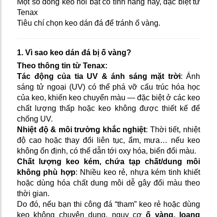
Một số dòng keo nổi bật có tính năng này, đặc biệt từ
Tenax
Tiêu chí chọn keo dán đá để tránh ố vàng.
1. Vì sao keo dán đá bị ố vàng?
Theo thông tin từ Tenax:
Tác động của tia UV & ánh sáng mặt trời
: Ánh
sáng tử ngoại (UV) có thể phá vỡ cấu trúc hóa học
của keo, khiến keo chuyển màu — đặc biệt ở các keo
chất lượng thấp hoặc keo không được thiết kế để
chống UV.
Nhiệt độ & môi trường khắc nghiệt
: Thời tiết, nhiệt
độ cao hoặc thay đổi liên tục, ẩm, mưa… nếu keo
không ổn định, có thể dẫn tới oxy hóa, biến đổi màu.
Chất lượng keo kém, chứa tạp chất/dung môi
không phù hợp
: Nhiều keo rẻ, nhựa kém tinh khiết
hoặc dùng hóa chất dung môi dễ gây đổi màu theo
thời gian.
Do đó, nếu bạn thi công đá “tham” keo rẻ hoặc dùng
keo không chuyên dụng, nguy cơ
ố vàng, loang