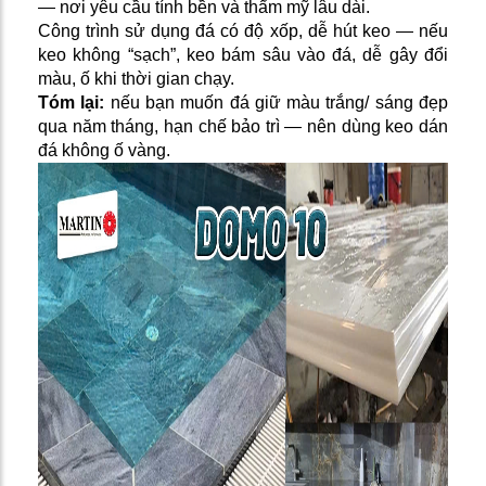
— nơi yêu cầu tính bền và thẩm mỹ lâu dài.
Công trình sử dụng đá có độ xốp, dễ hút keo — nếu
keo không “sạch”, keo bám sâu vào đá, dễ gây đổi
màu, ố khi thời gian chạy.
Tóm lại:
nếu bạn muốn đá giữ màu trắng/ sáng đẹp
qua năm tháng, hạn chế bảo trì — nên dùng keo dán
đá không ố vàng.