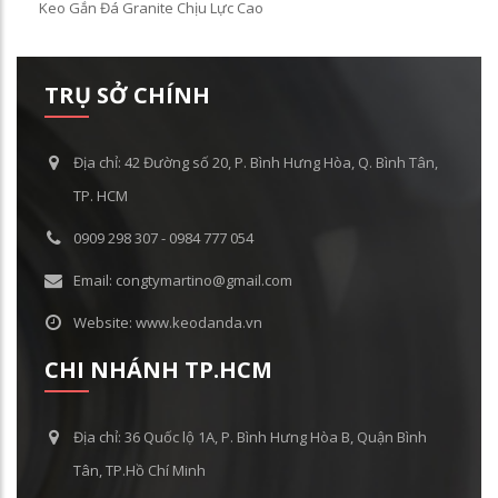
Keo Gắn Đá Granite Chịu Lực Cao
TRỤ SỞ CHÍNH
Địa chỉ: 42 Đường số 20, P. Bình Hưng Hòa, Q. Bình Tân,
TP. HCM
0909 298 307 - 0984 777 054
Email: congtymartino@gmail.com
Website: www.keodanda.vn
CHI NHÁNH TP.HCM
Địa chỉ: 36 Quốc lộ 1A, P. Bình Hưng Hòa B, Quận Bình
Tân, TP.Hồ Chí Minh