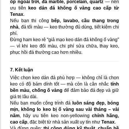
ốp ngoài trời, đá marble, porcelain, quartz
— nên
ưu tiên
keo dán đá không ố vàng cao cấp từ
Tenax
.
Nếu bạn thi công
bếp, lavabo, cầu thang trong
nhà
, đá tối màu — keo thường đủ dùng, tiết kiệm chi
phí.
Đừng ham keo rẻ “giả mạo keo dán đá không ố vàng”
— vì khi keo đổi màu, chi phí sửa chữa, thay keo,
phục hồi đá thường cao hơn nhiều.
7. Kết luận
Việc chọn keo dán đá phù hợp — không chỉ là chọn
keo có độ bám dính tốt — mà còn là cân nhắc
tính
bền màu, chống ố vàng
để đảm bảo đá đẹp và giữ
giá trị lâu dài.
Nếu bạn muốn công trình đá
luôn sáng đẹp, bóng
mịn, không lo keo bị ố vàng sau vài tháng – vài
năm
, hãy ưu tiên keo non-yellowing
chính hãng,
cao cấp
, đặc biệt từ nhà sản xuất uy tín như
Tenax
.
Và đừng quên:
thi công đúng kỹ thuật, chuẩn bề