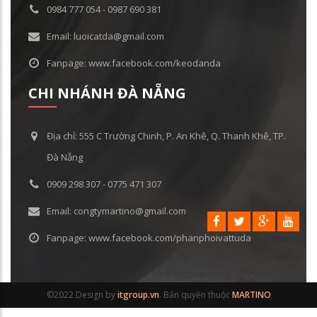
0984 777 054 - 0987 690 381
Email: luoicatda@gmail.com
Fanpage: www.facebook.com/keodanda
CHI NHÁNH ĐÀ NẴNG
Địa chỉ: 555 C Trường Chinh, P. An Khê, Q. Thanh Khê, TP.
Đà Nẵng
0909 298 307 - 0775 471 307
Email: congtymartino@gmail.com
Fanpage: www.facebook.com/phanphoivattuda
©2022 Design by
itgroup.vn
. Bản quyền thuộc
MARTINO