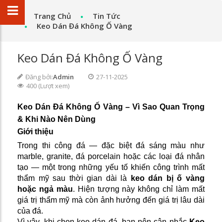
Trang Chủ
Tin Tức
Keo Dán Đá Không Ố Vàng
Keo Dán Đá Không Ố Vàng
Đăng bởi:
Admin
27-11-2025
400 (Lượt xem)
Keo Dán Đá Không Ố Vàng – Vì Sao Quan Trọng
& Khi Nào Nên Dùng
Giới thiệu
Trong thi công đá — đặc biệt đá sáng màu như
marble, granite, đá porcelain hoặc các loại đá nhân
tạo — một trong những yếu tố khiến công trình mất
thẩm mỹ sau thời gian dài là
keo dán bị ố vàng
hoặc ngả màu
. Hiện tượng này không chỉ làm mất
giá trị thẩm mỹ mà còn ảnh hưởng đến giá trị lâu dài
của đá.
Vì vậy, khi chọn keo dán đá, bạn nên cân nhắc
Keo