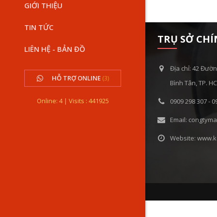
GIỚI THIỆU
TIN TỨC
TRỤ SỞ CH
LIÊN HỆ - BẢN ĐỒ
Địa chỉ: 42 Đườn
HỖ TRỢ ONLINE
(3)
Bình Tân, TP. H
Online: 4 | Visits : 441925
0909 298 307 - 0
Email: congtym
Website: www.