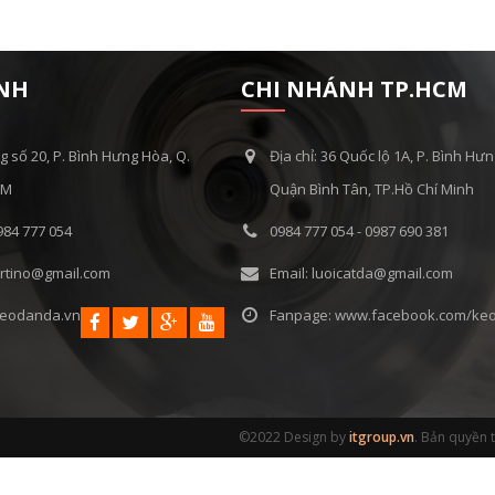
ÍNH
CHI NHÁNH TP.HCM
g số 20, P. Bình Hưng Hòa, Q.
Địa chỉ: 36 Quốc lộ 1A, P. Bình Hư
CM
Quận Bình Tân, TP.Hồ Chí Minh
984 777 054
0984 777 054 - 0987 690 381
artino@gmail.com
Email: luoicatda@gmail.com
keodanda.vn
Fanpage: www.facebook.com/ke
©2022 Design by
itgroup.vn
. Bản quyền 