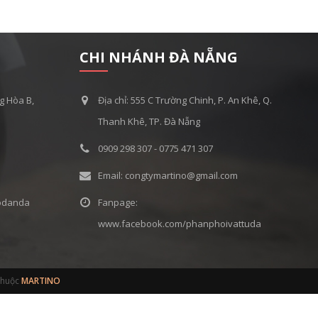
CHI NHÁNH ĐÀ NẴNG
ng Hòa B,
Địa chỉ: 555 C Trường Chinh, P. An Khê, Q.
Thanh Khê, TP. Đà Nẵng
0909 298 307 - 0775 471 307
Email: congtymartino@gmail.com
odanda
Fanpage:
www.facebook.com/phanphoivattuda
thuộc
MARTINO