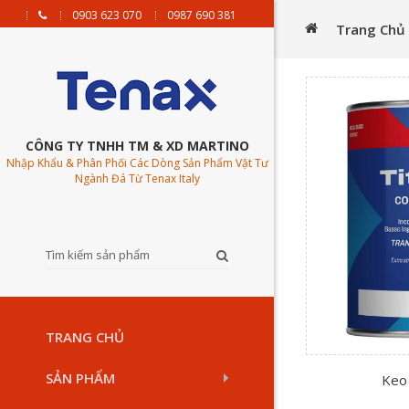
0903 623 070
0987 690 381
Trang Chủ
CÔNG TY TNHH TM & XD MARTINO
Nhập Khẩu & Phân Phối Các Dòng Sản Phẩm Vật Tư
Ngành Đá Từ Tenax Italy
TRANG CHỦ
SẢN PHẨM
Keo