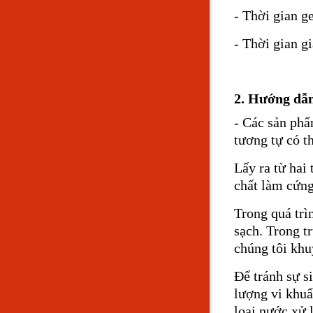
- Thời gian ge
- Thời gian g
2. Hướng dẫn
- Các sản phẩ
tương tự có t
Lấy ra từ hai
chất làm cứng.
Trong quá trì
sạch. Trong t
chúng tôi khu
Để tránh sự s
lượng vi khuẩ
loại nước xử 