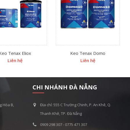
Keo Tenax Eliox
Keo Tenax Domo
Liên hệ
Liên hệ
CHI NHÁNH ĐÀ NẴNG
ng Hòa B,
Địa chỉ: 555 C Trường Chinh, P. An Khê, Q.
Thanh Khê, TP. Đà Nẵng
0909 298 307 - 0775 471 307