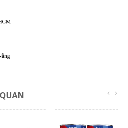
P.HCM
Nẵng
 QUAN