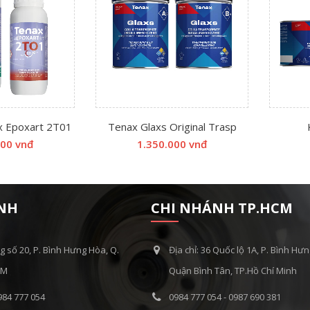
x Epoxart 2T01
Tenax Glaxs Original Trasp
000 vnđ
1.350.000 vnđ
ÍNH
CHI NHÁNH TP.HCM
g số 20, P. Bình Hưng Hòa, Q.
Địa chỉ: 36 Quốc lộ 1A, P. Bình Hư
CM
Quận Bình Tân, TP.Hồ Chí Minh
984 777 054
0984 777 054 - 0987 690 381