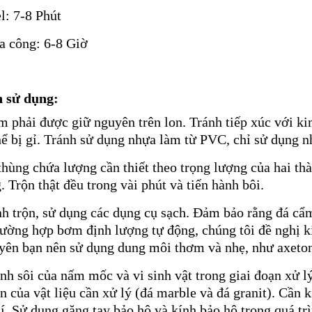
l: 7-8 Phút
ia công: 6-8 Giờ
 sử dụng:
m phải được giữ nguyên trên lon. Tránh tiếp xúc với ki
hể bị gỉ. Tránh sử dụng nhựa làm từ PVC, chỉ sử dụng 
 thùng chứa lượng cần thiết theo trọng lượng của hai th
 Trộn thật đều trong vài phút và tiến hành bôi.
nh trộn, sử dụng các dụng cụ sạch. Đảm bảo rằng đá cẩ
rường hợp bơm định lượng tự động, chúng tôi đề nghị ki
yên bạn nên sử dụng dung môi thơm và nhẹ, như axeton 
inh sôi của nấm mốc và vi sinh vật trong giai đoạn xử l
n của vật liệu cần xử lý (đá marble và đá granit). Cần
lí. Sử dụng găng tay bảo hộ và kính bảo hộ trong quá tr