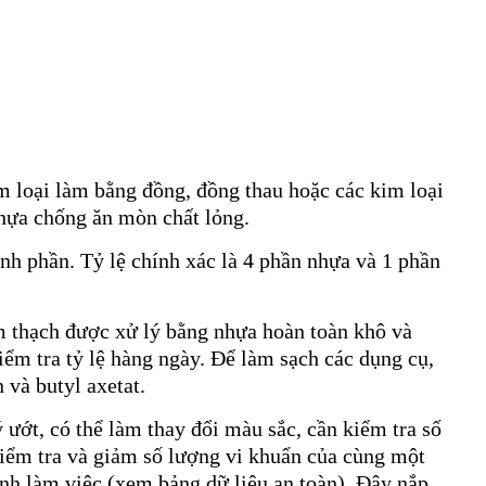
m loại làm bằng đồng, đồng thau hoặc các kim loại
nhựa chống ăn mòn chất lỏng.
ành phần. Tỷ lệ chính xác là 4 phần nhựa và 1 phần
m thạch được xử lý bằng nhựa hoàn toàn khô và
ểm tra tỷ lệ hàng ngày. Để làm sạch các dụng cụ,
và butyl axetat.
ý ướt, có thể làm thay đổi màu sắc, cần kiểm tra số
 kiểm tra và giảm số lượng vi khuẩn của cùng một
ình làm việc (xem bảng dữ liệu an toàn). Đậy nắp