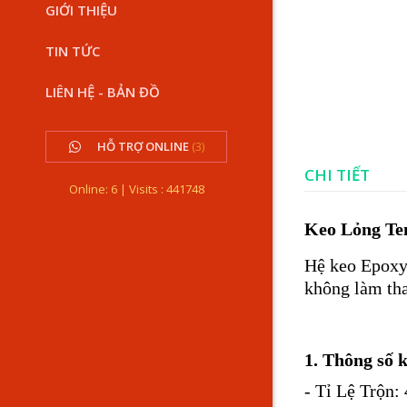
GIỚI THIỆU
TIN TỨC
LIÊN HỆ - BẢN ĐỒ
HỖ TRỢ ONLINE
(3)
CHI TIẾT
Online: 6 | Visits : 441748
Keo Lỏng Te
Hệ keo Epoxy 
không làm tha
1. Thông số k
- Tỉ Lệ Trộn: 