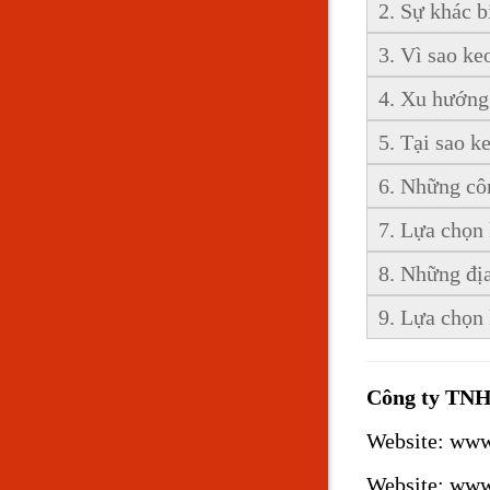
2. Sự khác b
3. Vì sao ke
4. Xu hướng
5. Tại sao k
6. Những cô
7. Lựa chọn 
8. Những đị
9. Lựa chọn
Công ty T
Website:
www
Website:
www