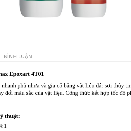
BÌNH LUẬN
nax Epoxart 4T01
nhanh phủ nhựa và gia cố bằng vật liệu đá: sợi thủy ti
y đổi màu sắc của vật liệu. Công thức kết hợp tốc độ p
ỹ thuật:
4:1