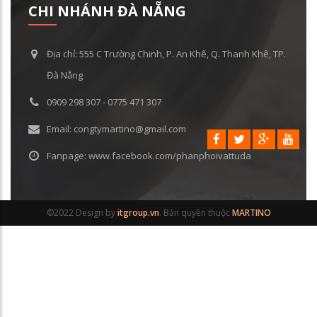
CHI NHÁNH ĐÀ NẴNG
Địa chỉ: 555 C Trường Chinh, P. An Khê, Q. Thanh Khê, TP.
Đà Nẵng
0909 298 307 - 0775 471 307
Email: congtymartino@gmail.com
Fanpage: www.facebook.com/phanphoivattuda
©2022 Design by
itgroup.vn
. Bản quyền thuộc
MARTINO