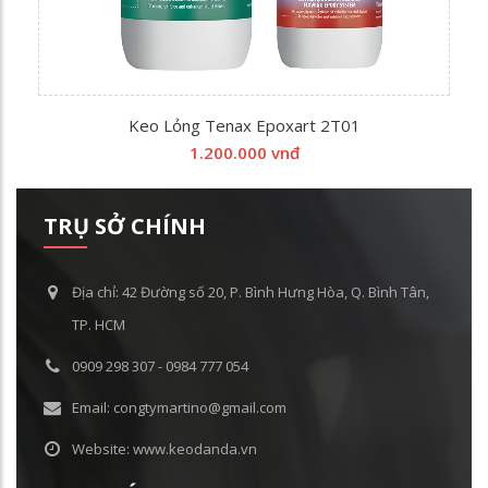
Keo Lỏng Tenax Epoxart 2T01
1.200.000 vnđ
TRỤ SỞ CHÍNH
Địa chỉ: 42 Đường số 20, P. Bình Hưng Hòa, Q. Bình Tân,
TP. HCM
0909 298 307 - 0984 777 054
Email: congtymartino@gmail.com
Website: www.keodanda.vn